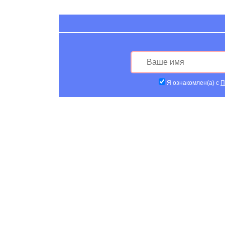
Я ознакомлен(а) с
П