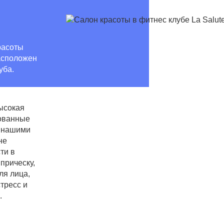
расоты
асположен
уба.
ысокая
рованные
и нашими
не
ти в
прическу,
ля лица,
стресс и
.