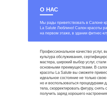
О НАС
Мы рады приветствовать в Салоне к
La Salute Люблино! Салон красоты р
на первом этаже, в здании фитнес-кл
Профессиональное качество услуг, в
культура обслуживания, сертифици
мастера, широкий выбор услуг, стал
основными преимуществами. В сало
красоты La Salute вы сможете привес
идеальное состояние не только свою 
но и воспользоваться процедурами д
тела, скорректировать фигуру, снять 
получить заряд хорошего настроения