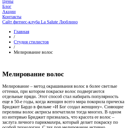
Цены
Блог
Акции
Контакты
Сайт фитнес-клуба La Salute Люблино
Главная
/
Студия стилистов
/
Мелирование волос
Мелирование волос
Мелирование – метод окрашивания волос в более светлые
оттенки, при котором покраске волос подвергаются
отдельные пряди. Этот способ стал набирать популярность
еще в 50-е годы, когда женщин всего мира покорила прическа
Бриджит Бардо в фильме «И Бог создал женщину». Сияющие
переливы волос актрисы впечатлили тогда многих. В одном
из интервью Бриджит призналась, что красота ее волос –
заслуга личного парикмахера, который делает покраску по
особой технологии. С тех пор мелирование активно